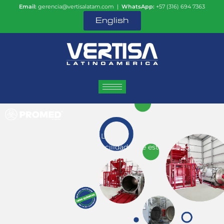
Email:
gerencia@vertisalatam.com |
WhatsApp:
+57 (316) 694 7363
English
Sistema:
A500
Capacidad:
500 Kg/H (1102 Lbs/H)
Uso:
Hospitales grandes y facilidades de esterilización
industriales