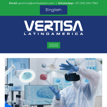
Email:
gerencia@vertisalatam.com |
WhatsApp:
+57 (316) 694 7363
English