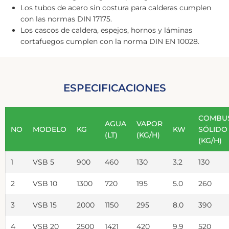
Los tubos de acero sin costura para calderas cumplen
con las normas DIN 17175.
Los cascos de caldera, espejos, hornos y láminas
cortafuegos cumplen con la norma DIN EN 10028.
ESPECIFICACIONES
COMBUS
AGUA
VAPOR
NO
MODELO
KG
KW
SÓLIDO
(LT)
(KG/H)
(KG/H)
1
VSB 5
900
460
130
3.2
130
2
VSB 10
1300
720
195
5.0
260
3
VSB 15
2000
1150
295
8.0
390
4
VSB 20
2500
1421
420
9.9
520