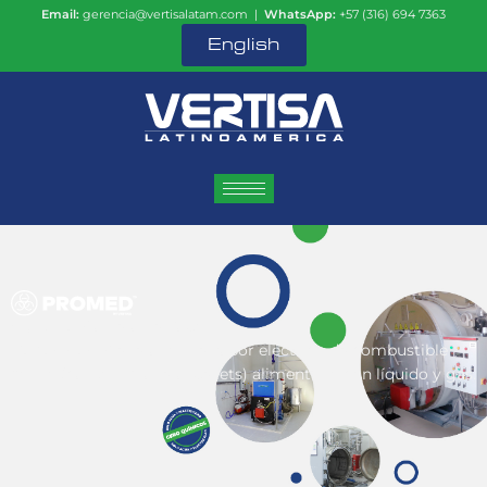
Email:
gerencia@vertisalatam.com |
WhatsApp:
+57 (316) 694 7363
English
Sistema:
Caldera de Vapor
Capacidad:
Generador de vapor eléctrico de combustible
sólido (carbón, madera, pellets) alimentado con líquido y gas.