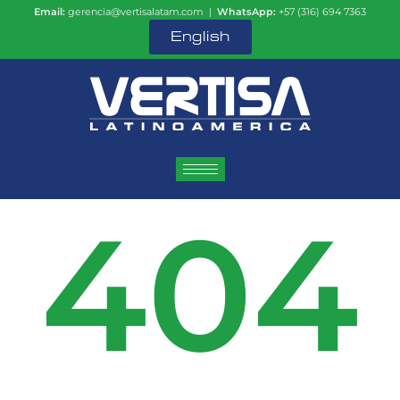
Email:
gerencia@vertisalatam.com |
WhatsApp:
+57 (316) 694 7363
English
404